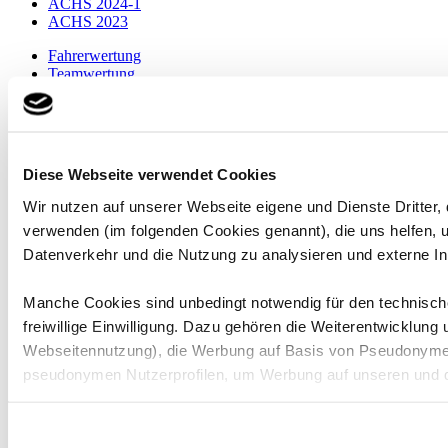
ACHS 2024-1
ACHS 2023
Fahrerwertung
Teamwertung
Gentleman-Wertung
Junior-Wertung
05.03.2026 - Pre-Qualifikation
03.03.2026 - Testtag
05.03.2026 - Pre-Qualifikation
Diese Webseite verwendet Cookies
12.03.2026 - Event 1
19.03.2026 - Event 2
Wir nutzen auf unserer Webseite eigene und Dienste Dritter,
02.04.2026 - Event 3
verwenden (im folgenden Cookies genannt), die uns helfen,
09.04.2026 - Event 4
Datenverkehr und die Nutzung zu analysieren und externe In
16.04.2026 - Event 5
Fahrerfeld
Absagen
Manche Cookies sind unbedingt notwendig für den technische
Race 1
freiwillige Einwilligung. Dazu gehören die Weiterentwicklung
Race 2
Webseitennutzung), die Werbung auf Basis von Pseudonymen
Eventergebnis
pseudonymen Nutzerprofilen, um Werbung auf unseren und d
Eventinfos
Fahrer
Bitte beachten Sie, dass einzelne Empfänger Ihre Daten mögl
der DSGVO entsprechendes Datenschutzniveau herrscht, etw