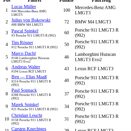
Pos
Fahrer
Punkte
Fahrzeug
Lucas Müller
Mercedes-Benz AMG
1
100
#44 Mercedes-Benz AMG
LMGT3
LMGT3
Julius von Bukowski
2
72
BMW M4 LMGT3
#88 BMW M4 LMGT3
Porsche 911 LMGT3 R
Pascal Spinkel
3
60
(992)
#3 Porsche 911 LMGT3 R (992)
Porsche 911 LMGT3 R
Tim Rösner
4
50
(992)
#12 Porsche 911 LMGT3 R (992)
Marco Dachl
Lamborghini Huracan
5
46
#146 Lamborghini Huracan
LMGT3 Evo2
LMGT3 Evo2
Andreas Walter
6
43
Lexus RCF LMGT3
#194 Lexus RCF LMGT3
Ben — Elias Maaß
Porsche 911 LMGT3 R
7
40
#214 Porsche 911 LMGT3 R
(992)
(992)
Paul Sonnack
Porsche 911 LMGT3 R
8
37
#288 Porsche 911 LMGT3 R
(992)
(992)
Porsche 911 LMGT3 R
Marek Spinkel
9
34
(992)
#21 Porsche 911 LMGT3 R (992)
Christian Leucht
Porsche 911 LMGT3 R
10
31
#158 Porsche 911 LMGT3 R
(992)
(992)
Carsten Knechtges
11
29
Lexus RCF LMGT3