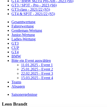
GT4 / BMW M235i Pro-Am - 2023 (S6)
GT3 / SP3T - Pro - 2023 (S6)
GT3-class - 2021/22 (S5)
GT4 & SP3T - 2021/22 (S5)
Gesamtwertung
Fahrerwertung
Gentleman-Wertung
Junior-Wertung
Ladies-Wertung
GT3
CUP
GT4
BMW
Bitte ein Event auswählen
11.01.2025 - Event 1
25.01.2025 - Event 2
22.02.2025 - Event 3
15.03.2025 - Event 4
Teams
Absagen
Saisonergebnisse
Leon Brandt