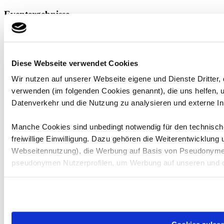
Eventergebnisse
Datum
Event
Position
Punkte
Diese Webseite verwendet Cookies
Wir nutzen auf unserer Webseite eigene und Dienste Dritter,
verwenden (im folgenden Cookies genannt), die uns helfen,
Datenverkehr und die Nutzung zu analysieren und externe In
Manche Cookies sind unbedingt notwendig für den technische
Rennergebnisse
freiwillige Einwilligung. Dazu gehören die Weiterentwicklung
Webseitennutzung), die Werbung auf Basis von Pseudonymen
Datum
Rennen
Position
Runden
Status
Punkte
pseudonymen Nutzerprofilen, um Werbung auf unseren und d
Bitte beachten Sie, dass einzelne Empfänger Ihre Daten mögl
der DSGVO entsprechendes Datenschutzniveau herrscht, etw
dort nicht im gewohnten Umfang geschützt sind, dass insbeso
möglicherweise auf Ihre Daten zugreifen können, ohne dass 