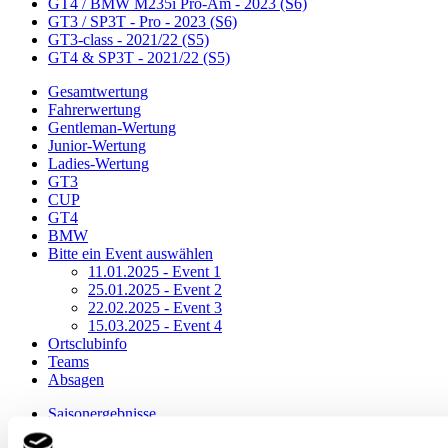
GT4 / BMW M235i Pro-Am - 2023 (S6)
GT3 / SP3T - Pro - 2023 (S6)
GT3-class - 2021/22 (S5)
GT4 & SP3T - 2021/22 (S5)
Gesamtwertung
Fahrerwertung
Gentleman-Wertung
Junior-Wertung
Ladies-Wertung
GT3
CUP
GT4
BMW
Bitte ein Event auswählen
11.01.2025 - Event 1
25.01.2025 - Event 2
22.02.2025 - Event 3
15.03.2025 - Event 4
Ortsclubinfo
Teams
Absagen
Saisonergebnisse