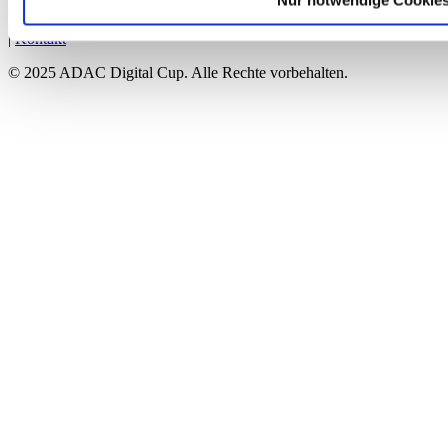
Sie können Ihre Datenschutzeinstellungen jederzeit ändern od
Impressum
|
Nutzungsbedingungen
|
Datenschutzerklärung
unten im Fußbereich der Webseite auf Datenschutz klicken. Ei
|
Kontakt
Rechtmäßigkeit der bis zum Widerruf erfolgten Verarbeitung 
© 2025 ADAC Digital Cup. Alle Rechte vorbehalten.
Datenschutzhinweisen.