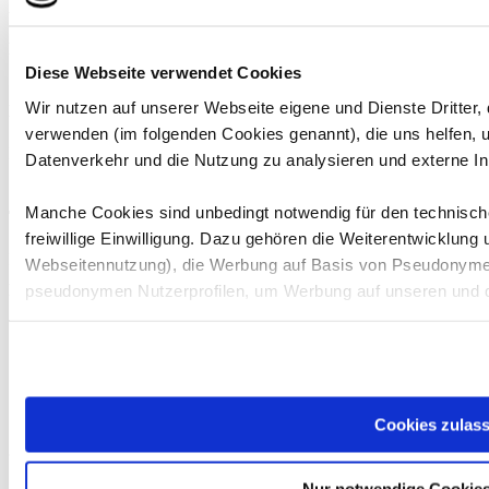
DAMC 05 GT3
Fahrzeug:
#105 - Audi R8 LMS Evo (2019)
Diese Webseite verwendet Cookies
Wir nutzen auf unserer Webseite eigene und Dienste Dritter,
Ergebnisse
verwenden (im folgenden Cookies genannt), die uns helfen,
Keine Ergebnisse vorhanden.
Datenverkehr und die Nutzung zu analysieren und externe In
Manche Cookies sind unbedingt notwendig für den technische
Teamchef
freiwillige Einwilligung. Dazu gehören die Weiterentwicklung
Fabian Schmitz
Webseitennutzung), die Werbung auf Basis von Pseudonymen
Fahrer
pseudonymen Nutzerprofilen, um Werbung auf unseren und d
Fahrer
Beitritt
Austritt
Beitritt bestätigt
Bitte beachten Sie, dass einzelne Empfänger Ihre Daten mögl
Maximilian Elias Slawik
22.12.2024
Nein
Ja
der DSGVO entsprechendes Datenschutzniveau herrscht, etw
Olcay Müldürsu
23.12.2024
Nein
Ja
dort nicht im gewohnten Umfang geschützt sind, dass insbeso
Arda Müldürsu
01.01.2025
Nein
Ja
möglicherweise auf Ihre Daten zugreifen können, ohne dass 
Cookies zulas
Rodrigo Mendes de Oliveira
07.01.2025
Nein
Ja
Verfügung stehen.
Nur notwendige Cookie