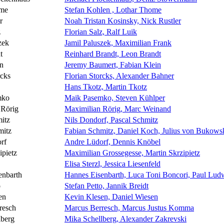
ome
Stefan Kohlen , Lothar Thome
r
Noah Tristan Kosinsky, Nick Rustler
z
Florian Salz, Ralf Luik
zek
Jamil Paluszek, Maximilian Frank
t
Reinhard Brandt, Leon Brandt
in
Jeremy Baumert, Fabian Klein
rcks
Florian Storcks, Alexander Bahner
Hans Tkotz, Martin Tkotz
mko
Maik Pasemko, Steven Kühlper
 Rörig
Maximilian Rörig, Marc Weinand
itz
Nils Dondorf, Pascal Schmitz
mitz
Fabian Schmitz, Daniel Koch, Julius von Bukows
rf
Andre Lüdorf, Dennis Knöbel
ipietz
Maximilian Grossegesse, Martin Skrzipietz
Elisa Sterzl, Jessica Liesenfeld
enbarth
Hannes Eisenbarth, Luca Toni Boncori, Paul Lud
o
Stefan Petto, Jannik Breidt
en
Kevin Klesen, Daniel Wiesen
resch
Marcus Berresch, Marcus Justus Komma
lberg
Mika Schellberg, Alexander Zakrevski