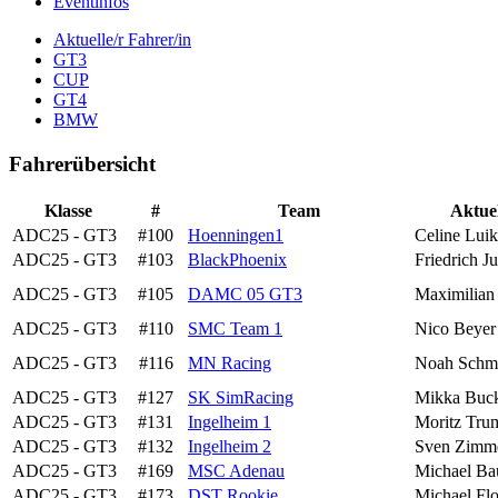
Eventinfos
Aktuelle/r Fahrer/in
GT3
CUP
GT4
BMW
Fahrerübersicht
Klasse
#
Team
Aktuel
ADC25 - GT3
#100
Hoenningen1
Celine Luik
ADC25 - GT3
#103
BlackPhoenix
Friedrich J
ADC25 - GT3
#105
DAMC 05 GT3
Maximilian 
ADC25 - GT3
#110
SMC Team 1
Nico Beyer
ADC25 - GT3
#116
MN Racing
Noah Schmi
ADC25 - GT3
#127
SK SimRacing
Mikka Buc
ADC25 - GT3
#131
Ingelheim 1
Moritz Tru
ADC25 - GT3
#132
Ingelheim 2
Sven Zimm
ADC25 - GT3
#169
MSC Adenau
Michael Ba
ADC25 - GT3
#173
DST Rookie
Michael Fl