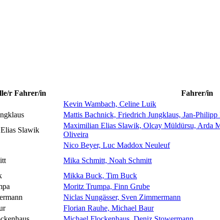
le/r Fahrer/in
Fahrer/in
Kevin Wambach, Celine Luik
ungklaus
Mattis Bachnick, Friedrich Jungklaus, Jan-Philip
Maximilian Elias Slawik, Olcay Müldürsu, Arda 
Elias Slawik
Oliveira
Nico Beyer, Luc Maddox Neuleuf
tt
Mika Schmitt, Noah Schmitt
k
Mikka Buck, Tim Buck
mpa
Moritz Trumpa, Finn Grube
ermann
Niclas Nungässer, Sven Zimmermann
ur
Florian Rauhe, Michael Baur
ockenhaus
Michael Flockenhaus, Deniz Stowermann