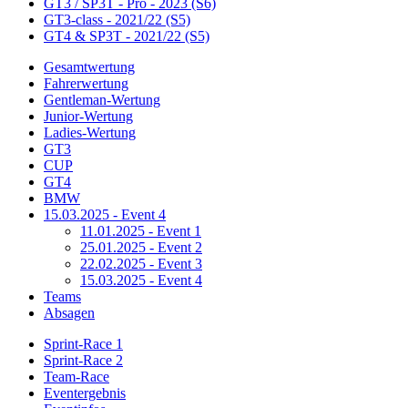
GT3 / SP3T - Pro - 2023 (S6)
GT3-class - 2021/22 (S5)
GT4 & SP3T - 2021/22 (S5)
Gesamtwertung
Fahrerwertung
Gentleman-Wertung
Junior-Wertung
Ladies-Wertung
GT3
CUP
GT4
BMW
15.03.2025 - Event 4
11.01.2025 - Event 1
25.01.2025 - Event 2
22.02.2025 - Event 3
15.03.2025 - Event 4
Teams
Absagen
Sprint-Race 1
Sprint-Race 2
Team-Race
Eventergebnis