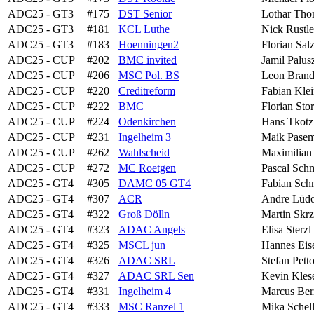
ADC25 - GT3
#175
DST Senior
Lothar Th
ADC25 - GT3
#181
KCL Luthe
Nick Rustle
ADC25 - GT3
#183
Hoenningen2
Florian Sal
ADC25 - CUP
#202
BMC invited
Jamil Palus
ADC25 - CUP
#206
MSC Pol. BS
Leon Brand
ADC25 - CUP
#220
Creditreform
Fabian Kle
ADC25 - CUP
#222
BMC
Florian Sto
ADC25 - CUP
#224
Odenkirchen
Hans Tkotz
ADC25 - CUP
#231
Ingelheim 3
Maik Pase
ADC25 - CUP
#262
Wahlscheid
Maximilian
ADC25 - CUP
#272
MC Roetgen
Pascal Schm
ADC25 - GT4
#305
DAMC 05 GT4
Fabian Sch
ADC25 - GT4
#307
ACR
Andre Lüdo
ADC25 - GT4
#322
Groß Dölln
Martin Skrz
ADC25 - GT4
#323
ADAC Angels
Elisa Sterzl
ADC25 - GT4
#325
MSCL jun
Hannes Eis
ADC25 - GT4
#326
ADAC SRL
Stefan Pett
ADC25 - GT4
#327
ADAC SRL Sen
Kevin Kles
ADC25 - GT4
#331
Ingelheim 4
Marcus Ber
ADC25 - GT4
#333
MSC Ranzel 1
Mika Schel