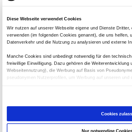
BMP x ADAC MRH
Fahrzeug:
#100 - Lexus RC F GT3
Diese Webseite verwendet Cookies
Wir nutzen auf unserer Webseite eigene und Dienste Dritter,
verwenden (im folgenden Cookies genannt), die uns helfen,
Ergebnisse
Datenverkehr und die Nutzung zu analysieren und externe In
Keine Ergebnisse vorhanden.
Manche Cookies sind unbedingt notwendig für den technische
freiwillige Einwilligung. Dazu gehören die Weiterentwicklung
Teamchef
Webseitennutzung), die Werbung auf Basis von Pseudonymen
Ulfried Baumert
pseudonymen Nutzerprofilen, um Werbung auf unseren und d
Fahrer
Bitte beachten Sie, dass einzelne Empfänger Ihre Daten mögl
Fahrer
Beitritt
Austritt
Beitritt bestätigt
der DSGVO entsprechendes Datenschutzniveau herrscht, etw
Fabian Klein
10.01.2026
Nein
Ja
dort nicht im gewohnten Umfang geschützt sind, dass insbeso
Jeremy Baumert
11.01.2026
Nein
Ja
möglicherweise auf Ihre Daten zugreifen können, ohne dass 
Cookies zulas
Michael Baur
11.01.2026
Nein
Ja
Verfügung stehen.
Nur notwendige Cookie