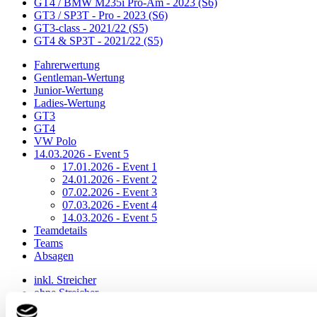
GT4 / BMW M235i Pro-Am - 2023 (S6)
GT3 / SP3T - Pro - 2023 (S6)
GT3-class - 2021/22 (S5)
GT4 & SP3T - 2021/22 (S5)
Fahrerwertung
Gentleman-Wertung
Junior-Wertung
Ladies-Wertung
GT3
GT4
VW Polo
14.03.2026 - Event 5
17.01.2026 - Event 1
24.01.2026 - Event 2
07.02.2026 - Event 3
07.03.2026 - Event 4
14.03.2026 - Event 5
Teamdetails
Teams
Absagen
inkl. Streicher
ohne Streicher
Saisonergebnisse