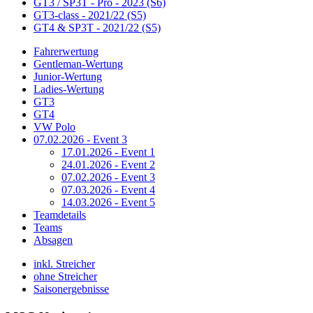
GT3 / SP3T - Pro - 2023 (S6)
GT3-class - 2021/22 (S5)
GT4 & SP3T - 2021/22 (S5)
Fahrerwertung
Gentleman-Wertung
Junior-Wertung
Ladies-Wertung
GT3
GT4
VW Polo
07.02.2026 - Event 3
17.01.2026 - Event 1
24.01.2026 - Event 2
07.02.2026 - Event 3
07.03.2026 - Event 4
14.03.2026 - Event 5
Teamdetails
Teams
Absagen
inkl. Streicher
ohne Streicher
Saisonergebnisse