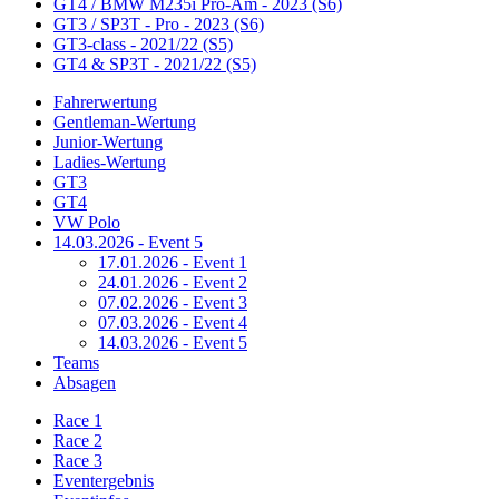
GT4 / BMW M235i Pro-Am - 2023 (S6)
GT3 / SP3T - Pro - 2023 (S6)
GT3-class - 2021/22 (S5)
GT4 & SP3T - 2021/22 (S5)
Fahrerwertung
Gentleman-Wertung
Junior-Wertung
Ladies-Wertung
GT3
GT4
VW Polo
14.03.2026 - Event 5
17.01.2026 - Event 1
24.01.2026 - Event 2
07.02.2026 - Event 3
07.03.2026 - Event 4
14.03.2026 - Event 5
Teams
Absagen
Race 1
Race 2
Race 3
Eventergebnis