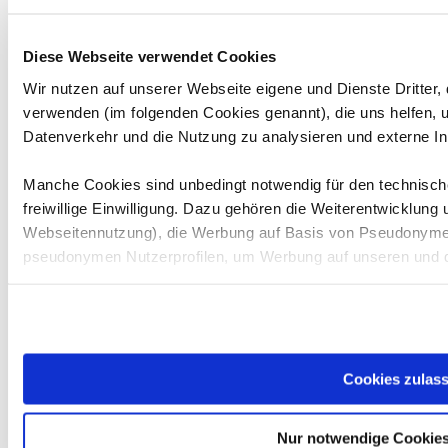
ADC_Polo_26
#328
MSC Sinzig
Andreas Wenk
Diese Webseite verwendet Cookies
Wir nutzen auf unserer Webseite eigene und Dienste Dritter,
ADC_Polo_26
#331
Ingelheim eSports 2
Marcus Justu
verwenden (im folgenden Cookies genannt), die uns helfen,
Datenverkehr und die Nutzung zu analysieren und externe In
ADC_Polo_26
#350
BATC Simracer
Alex Hause
Manche Cookies sind unbedingt notwendig für den technische
freiwillige Einwilligung. Dazu gehören die Weiterentwicklung
Webseitennutzung), die Werbung auf Basis von Pseudonymen
pseudonymen Nutzerprofilen, um Werbung auf unseren und d
ADC_Polo_26
#351
MCS SimRacer
Malte Wolff
Bitte beachten Sie, dass einzelne Empfänger Ihre Daten mögl
der DSGVO entsprechendes Datenschutzniveau herrscht, etw
dort nicht im gewohnten Umfang geschützt sind, dass insbeso
möglicherweise auf Ihre Daten zugreifen können, ohne dass 
ADC_Polo_26
#366
MSC Ranzel e.V.
Sidney Littma
Cookies zulas
Verfügung stehen.
Nur notwendige Cookie
ADC_Polo_26
#368
RSC Wolfenbüttel 2
Jonathan Köste
Sie können Ihre Datenschutzeinstellungen jederzeit ändern od