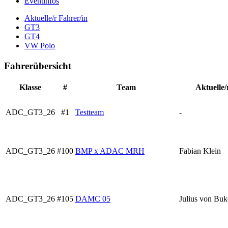
Eventinfos
Aktuelle/r Fahrer/in
GT3
GT4
VW Polo
Fahrerübersicht
Klasse
#
Team
Aktuelle/
ADC_GT3_26
#1
Testteam
-
ADC_GT3_26
#100
BMP x ADAC MRH
Fabian Klein
ADC_GT3_26
#105
DAMC 05
Julius von Bu