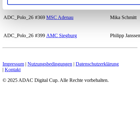
unten im Fußbereich der Webseite auf Datenschutz klicken. Ei
Rechtmäßigkeit der bis zum Widerruf erfolgten Verarbeitung 
ADC_Polo_26
#369
MSC Adenau
Mika Schmitt
Datenschutzhinweisen.
ADC_Polo_26
#399
AMC Siegburg
Philipp Jansse
Impressum
|
Nutzungsbedingungen
|
Datenschutzerklärung
|
Kontakt
© 2025 ADAC Digital Cup. Alle Rechte vorbehalten.