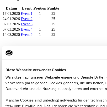
Datum
Event
Position
Punkte
17.01.2026
Event 1
1
25
24.01.2026
Event 2
1
25
07.02.2026
Event 3
1
25
07.03.2026
Event 4
1
25
14.03.2026
Event 5
1
25
Diese Webseite verwendet Cookies
Wir nutzen auf unserer Webseite eigene und Dienste Dritter,
Rennergebnisse
verwenden (im folgenden Cookies genannt), die uns helfen,
Datenverkehr und die Nutzung zu analysieren und externe In
Datum
Rennen
Position
Runden
Status
Punkte
17.01.2026
Event 1 - Race
2
15
Beendet
25
Manche Cookies sind unbedingt notwendig für den technische
24.01.2026
Event 2 - Race
3
13
Beendet
25
freiwillige Einwilligung. Dazu gehören die Weiterentwicklung
07.02.2026
Event 3 - Race
4
16
Beendet
25