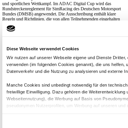
und sportlichen Wettkampf. Im ADAC Digital Cup wird das
Rundstreckenreglement für SimRacing des Deutschen Motorsport
Bundes (DMSB) angewendet. Die Ausschreibung enthält klare
Regeln und Richtlinien, die von allen Teilnehmenden eingehalten
werden müssen, um gleiche Wettbewerbsbedingungen für alle
Fahrer zu gewährleisten.
Die Ausschreibung des ADAC Digital Cup legt besonderen Wert
auf sportliche Fairness und das Verhalten auf der Rennstrecke. Die
Diese Webseite verwendet Cookies
Regelungen sind speziell auf die Anforderungen des SimRacings
zugeschnitten und gewährleisten, dass alle Rennen nach
Wir nutzen auf unserer Webseite eigene und Dienste Dritter,
einheitlichen Standards ablaufen. Den Teilnehmenden steht es offen,
verwenden (im folgenden Cookies genannt), die uns helfen,
relevante Dokumente wie Bulletins, Teilnehmerdokumente und
Ergebnislisten im virtuellen Aushang zu konsultieren.
Datenverkehr und die Nutzung zu analysieren und externe In
Das Befolgen der Ausschreibung ist für alle Teilnehmenden des
ADAC Digital Cup verbindlich. Als verantwortungsvoller
Manche Cookies sind unbedingt notwendig für den technische
Veranstalter achten wir darauf, dass alle Rennen unter strikter
freiwillige Einwilligung. Dazu gehören die Weiterentwicklung
Einhaltung der festgelegten Regeln und Vorschriften durchgeführt
Webseitennutzung), die Werbung auf Basis von Pseudonymen
werden, um einen fairen und sicheren Wettkampf für alle Beteiligten
zu garantieren.
pseudonymen Nutzerprofilen, um Werbung auf unseren und d
Bitte beachten Sie, dass einzelne Empfänger Ihre Daten mögl
Reglement_-_ADAC_Digital_Cup_2026_final.pdf
der DSGVO entsprechendes Datenschutzniveau herrscht, etw