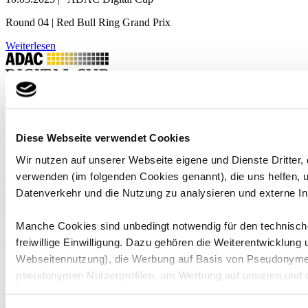
Round 04 | Red Bull Ring Grand Prix
Weiterlesen
ADAC Digital Cup 2025 - R03 | RACEFACTS
16.02.2025
|
ADAC Digital Cup
Diese Webseite verwendet Cookies
Round 03 | Autodromo Enzo e Dino Ferrari GP
Wir nutzen auf unserer Webseite eigene und Dienste Dritter,
verwenden (im folgenden Cookies genannt), die uns helfen,
Weiterlesen
Datenverkehr und die Nutzung zu analysieren und externe In
Manche Cookies sind unbedingt notwendig für den technische
ADAC Digital Cup 2025 - R02 | RACEFACTS
freiwillige Einwilligung. Dazu gehören die Weiterentwicklung
Webseitennutzung), die Werbung auf Basis von Pseudonymen
12.01.2025
|
ADAC Digital Cup
pseudonymen Nutzerprofilen, um Werbung auf unseren und d
Round 02 | Circuit de Spa-Francorchamps Grand Prix
Bitte beachten Sie, dass einzelne Empfänger Ihre Daten mögl