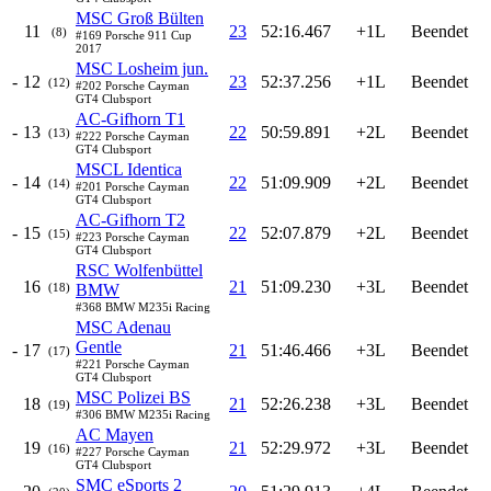
MSC Groß Bülten
11
23
52:16.467
+1L
Beendet
(8)
#169 Porsche 911 Cup
2017
MSC Losheim jun.
-
12
23
52:37.256
+1L
Beendet
(12)
#202 Porsche Cayman
GT4 Clubsport
AC-Gifhorn T1
-
13
22
50:59.891
+2L
Beendet
(13)
#222 Porsche Cayman
GT4 Clubsport
MSCL Identica
-
14
22
51:09.909
+2L
Beendet
(14)
#201 Porsche Cayman
GT4 Clubsport
AC-Gifhorn T2
-
15
22
52:07.879
+2L
Beendet
(15)
#223 Porsche Cayman
GT4 Clubsport
RSC Wolfenbüttel
16
21
51:09.230
+3L
Beendet
(18)
BMW
#368 BMW M235i Racing
MSC Adenau
Gentle
-
17
21
51:46.466
+3L
Beendet
(17)
#221 Porsche Cayman
GT4 Clubsport
MSC Polizei BS
18
21
52:26.238
+3L
Beendet
(19)
#306 BMW M235i Racing
AC Mayen
19
21
52:29.972
+3L
Beendet
(16)
#227 Porsche Cayman
GT4 Clubsport
SMC eSports 2