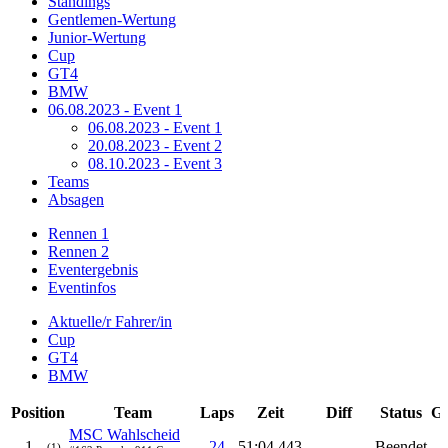
Standings
Gentlemen-Wertung
Junior-Wertung
Cup
GT4
BMW
06.08.2023 - Event 1
06.08.2023 - Event 1
20.08.2023 - Event 2
08.10.2023 - Event 3
Teams
Absagen
Rennen 1
Rennen 2
Eventergebnis
Eventinfos
Aktuelle/r Fahrer/in
Cup
GT4
BMW
Position
Team
Laps
Zeit
Diff
Status
Ge
MSC Wahlscheid
-
1
24
51:04.443
-
Beendet
(1)