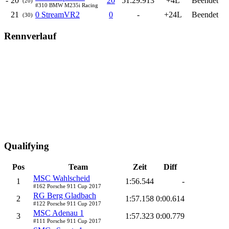
-
20
20
51:29.913
+4L
Beendet
(20)
#310 BMW M235i Racing
21
0 StreamVR2
0
-
+24L
Beendet
(30)
Rennverlauf
Qualifying
Pos
Team
Zeit
Diff
MSC Wahlscheid
1
1:56.544
-
#162 Porsche 911 Cup 2017
RG Berg Gladbach
2
1:57.158
0:00.614
#122 Porsche 911 Cup 2017
MSC Adenau 1
3
1:57.323
0:00.779
#111 Porsche 911 Cup 2017