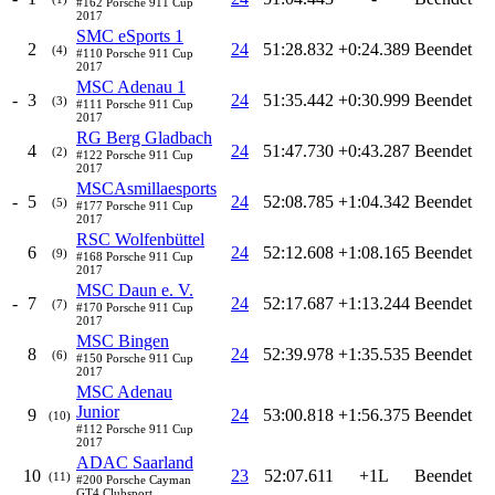
#162 Porsche 911 Cup
2017
SMC eSports 1
2
24
51:28.832
+0:24.389
Beendet
(4)
#110 Porsche 911 Cup
2017
MSC Adenau 1
-
3
24
51:35.442
+0:30.999
Beendet
(3)
#111 Porsche 911 Cup
2017
RG Berg Gladbach
4
24
51:47.730
+0:43.287
Beendet
(2)
#122 Porsche 911 Cup
2017
MSCAsmillaesports
-
5
24
52:08.785
+1:04.342
Beendet
(5)
#177 Porsche 911 Cup
2017
RSC Wolfenbüttel
6
24
52:12.608
+1:08.165
Beendet
(9)
#168 Porsche 911 Cup
2017
MSC Daun e. V.
-
7
24
52:17.687
+1:13.244
Beendet
(7)
#170 Porsche 911 Cup
2017
MSC Bingen
8
24
52:39.978
+1:35.535
Beendet
(6)
#150 Porsche 911 Cup
2017
MSC Adenau
Junior
9
24
53:00.818
+1:56.375
Beendet
(10)
#112 Porsche 911 Cup
2017
ADAC Saarland
10
23
52:07.611
+1L
Beendet
(11)
#200 Porsche Cayman
GT4 Clubsport