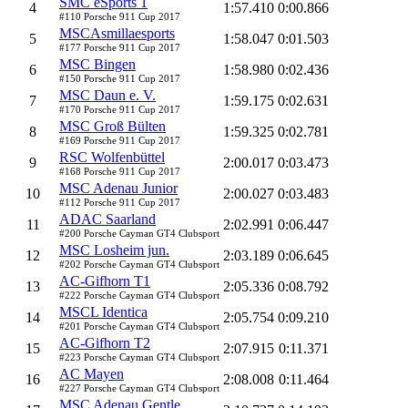
SMC eSports 1
4
1:57.410
0:00.866
#110 Porsche 911 Cup 2017
MSCAsmillaesports
5
1:58.047
0:01.503
#177 Porsche 911 Cup 2017
MSC Bingen
6
1:58.980
0:02.436
#150 Porsche 911 Cup 2017
MSC Daun e. V.
7
1:59.175
0:02.631
#170 Porsche 911 Cup 2017
MSC Groß Bülten
8
1:59.325
0:02.781
#169 Porsche 911 Cup 2017
RSC Wolfenbüttel
9
2:00.017
0:03.473
#168 Porsche 911 Cup 2017
MSC Adenau Junior
10
2:00.027
0:03.483
#112 Porsche 911 Cup 2017
ADAC Saarland
11
2:02.991
0:06.447
#200 Porsche Cayman GT4 Clubsport
MSC Losheim jun.
12
2:03.189
0:06.645
#202 Porsche Cayman GT4 Clubsport
AC-Gifhorn T1
13
2:05.336
0:08.792
#222 Porsche Cayman GT4 Clubsport
MSCL Identica
14
2:05.754
0:09.210
#201 Porsche Cayman GT4 Clubsport
AC-Gifhorn T2
15
2:07.915
0:11.371
#223 Porsche Cayman GT4 Clubsport
AC Mayen
16
2:08.008
0:11.464
#227 Porsche Cayman GT4 Clubsport
MSC Adenau Gentle