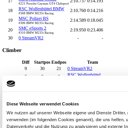
17
2:10.737
0:14.193
#221 Porsche Cayman GT4 Clubsport
RSC Wolfenbüttel BMW
18
2:10.760
0:14.216
#368 BMW M235i Racing
MSC Polizei BS
19
2:14.589
0:18.045
#306 BMW M235i Racing
SMC eSports 2
20
2:19.950
0:23.406
#310 BMW M235i Racing
30
0 StreamVR2
-
-
Climber
Diff
Startpos
Endpos
Team
9
30
21
0 StreamVR2
RSC Wolfenbüttel
3
9
6
#168 Porsche 911 Cup 2017
SMC eSports 1
2
4
2
#110 Porsche 911 Cup 2017
RSC Wolfenbüttel BMW
2
18
16
#368 BMW M235i Racing
Diese Webseite verwendet Cookies
MSC Adenau Junior
1
10
9
#112 Porsche 911 Cup 2017
Wir nutzen auf unserer Webseite eigene und Dienste Dritter,
ADAC Saarland
1
11
10
#200 Porsche Cayman GT4 Clubsport
verwenden (im folgenden Cookies genannt), die uns helfen,
MSC Polizei BS
1
19
18
Datenverkehr und die Nutzung zu analysieren und externe In
#306 BMW M235i Racing