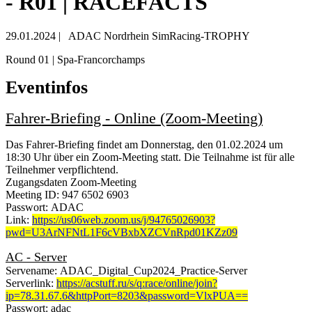
- R01 | RACEFACTS
29.01.2024
|
ADAC Nordrhein SimRacing-TROPHY
Round 01 | Spa-Francorchamps
Eventinfos
Fahrer-Briefing - Online (Zoom-Meeting)
Das Fahrer-Briefing findet am Donnerstag, den 01.02.2024 um
18:30 Uhr über ein Zoom-Meeting statt. Die Teilnahme ist für alle
Teilnehmer verpflichtend.
Zugangsdaten Zoom-Meeting
Meeting ID: 947 6502 6903
Passwort: ADAC
Link:
https://us06web.zoom.us/j/94765026903?
pwd=U3ArNFNtL1F6cVBxbXZCVnRpd01KZz09
AC - Server
Servename: ADAC_Digital_Cup2024_Practice-Server
Serverlink:
https://acstuff.ru/s/q:race/online/join?
ip=78.31.67.6&httpPort=8203&password=VlxPUA==
Passwort: adac