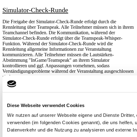
Simulator-Check-Runde
Die Freigabe der Simulator-Check-Runde erfolgt durch die
Rennleitung über Teamspeak. Alle Teilnehmer müssen sich in ihrem
Teamchannel befinden. Die Kommunikation, während der
Simulator-Check-Runde erfolgt über die Teamspeak-Whisper-
Funktion. Während der Simulator-Check-Runde wird die
Rennleitung allgemeine Informationen zur Veranstaltung
kommunizieren. Alle Teilnehmer müssen die Lautstärken-
Abstimmung "InGame/Teamspeak" an ihrem Simulator
kontrollieren und ggf. Anpassungen vornehmen, sodass
Verständigungsprobleme während der Veranstaltung ausgeschlossen
sind.
Rennleitung und Proteste
Die Rennleitung kann zu jedem Zeitpunkt im Teamspeak kontaktiert
Diese Webseite verwendet Cookies
werden.
Proteste sind über das Onlineformular einzureichen.
Wir nutzen auf unserer Webseite eigene und Dienste Dritter,
Rückfragen zu Entscheidungen der Rennleitung können bis 15
Minuten nach Rennende im Teamspeak mit der Rennleitung
verwenden (im folgenden Cookies genannt), die uns helfen,
besprochen werden. Später Anfragen bleiben unbeantwortet!
Datenverkehr und die Nutzung zu analysieren und externe In