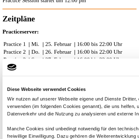
Practice Session startet um 12:00 pm
Zeitpläne
Practiceserver:
Practice 1
|
Mi.
|
25. Februar
|
16:00 bis 22:00 Uhr
Practice 2
|
Do.
|
26. Februar
|
16:00 bis 22:00 Uhr
Practice 3
|
Sa.
|
27. Februar
|
16:00 bis 22:00 Uhr
Practice 4
|
So.
|
28. Februar
|
12:00 bis 16:00 Uhr
Raceday:
Diese Webseite verwendet Cookies
Fahrerbriefing
|
16:00 Uhr
|
Pflicht für Teilnehmer
Wir nutzen auf unserer Webseite eigene und Dienste Dritter,
Ausscheidungsläufe
|
16:50 Uhr
verwenden (im folgenden Cookies genannt), die uns helfen,
1/2 Finale
|
17:55 Uhr
Datenverkehr und die Nutzung zu analysieren und externe In
Grande Finale
|
18:55 Uhr
Manche Cookies sind unbedingt notwendig für den technische
freiwillige Einwilligung. Dazu gehören die Weiterentwicklung