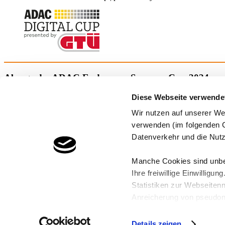
Absage des ADAC Endurance Summer Cup 2024 pre
Diese Webseite verwende
Leider müssen wir euch mitteilen, dass der ADAC Endurance Summer Cup 2
Wir nutzen auf unserer We
Wir bedauern diese Entscheidung sehr und danken euch für euer Verständ
verwenden (im folgenden C
Derzeit überlegen wir, ein Special Event zu veranstalten. Dazu werden wir
Datenverkehr und die Nutz
Manche Cookies sind unbed
Keep Simracing
Ihre freiwillige Einwillig
Statistiken zur Webseiten
Anreicherung von pseudon
anzuzeigen.
Impressum
|
Nutzungsbedingungen
|
Datenschutzerklärung
|
Kontakt
Details zeigen