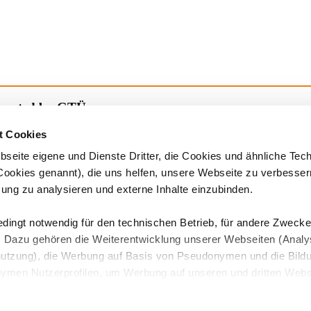
sented by GTÜ
t Cookies
024 aufgrund zu geringer Teilnehmerzahlen nicht stattfinden wird.
bseite eigene und Dienste Dritter, die Cookies und ähnliche Tec
nis.
ookies genannt), die uns helfen, unsere Webseite zu verbesser
 ein Abfrageformular an alle versenden.
ung zu analysieren und externe Inhalte einzubinden.
ingt notwendig für den technischen Betrieb, für andere Zwecke
ung. Dazu gehören die Weiterentwicklung unserer Webseiten (Anal
nutzung), die Werbung auf Basis von Pseudonymen und die Bild
ymen Nutzerprofilen, um Werbung auf unseren und dritten Webs